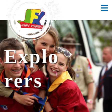
Explo
rers